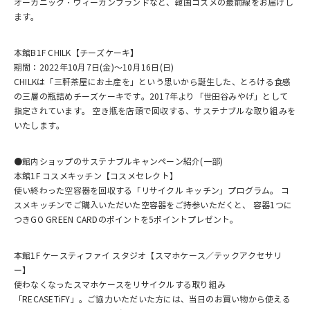
オーガニック・ヴィーガンブランドなど、韓国コスメの最前線をお届けし
ます。
本館B1F CHILK【チーズケーキ】
期間：2022年10月7日(金)～10月16日(日)
CHILKは「三軒茶屋にお土産を」という思いから誕生した、とろける食感
の三層の瓶詰めチーズケーキです。2017年より「世田谷みやげ」として
指定されています。 空き瓶を店頭で回収する、サステナブルな取り組みを
いたします。
●館内ショップのサステナブルキャンペーン紹介(一部)
本館1F コスメキッチン【コスメセレクト】
使い終わった空容器を回収する「リサイクル キッチン」プログラム。 コ
スメキッチンでご購入いただいた空容器をご持参いただくと、 容器1つに
つきGO GREEN CARDのポイントを5ポイントプレゼント。
本館1F ケースティファイ スタジオ【スマホケース／テックアクセサリ
ー】
使わなくなったスマホケースをリサイクルする取り組み
「RECASETiFY」。ご協力いただいた方には、当日のお買い物から使える