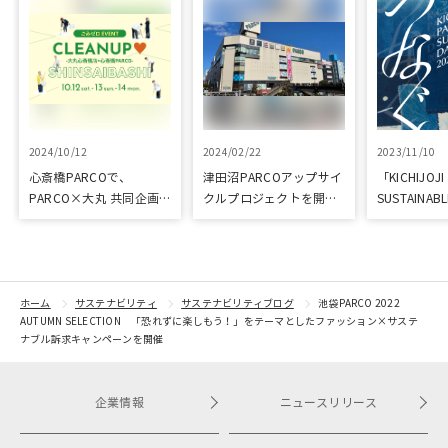
2024/10/12
2024/02/22
2023/11/10
心斎橋PARCOで、
津田沼PARCOアップサイ
「KICHIJOJI
PARCO×大丸 共同企画
クルプロジェクトを開催
SUSTAINABL
「100年先も街といっし
しました
なぐ-」を開
ょに」をテーマに地域に
根差したイベントを多数
開催！
ホーム
サステナビリティ
サステナビリティブログ
池袋PARCO 2022
AUTUMN SELECTION 「恐れずに楽しもう！」をテーマとしたファッション×サステ
ナブル訴求キャンペーンを開催
企業情報
ニュースリリース