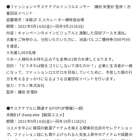
●ファッション×サステナブルインフルエンサー 鎌田 安里紗 監修！古
着回収イベント
設置場所：本館2F エスカレーター横特設会場
期間：2022年9月16日(金)～同年9月25日(日)
内容：キャンペーンのメインビジュアルと連動した回収ブースを演出。
古着をご持参の上、分別いただいた方に、池袋パルコご優待券(500円分)
を進呈。
※先着1,000名様
※お一人様何点お持ち込みでも金券は1枚のお渡しとなります。
目的：「どうすれば服をゴミにしないで済むのか？」企業と生活者が一緒
になって、ファッションロスゼロを目指していくために、手放した服の行
方を考えるきっかけになるような古着回収イベントを行います。
協力：ナカノ株式会社
監修：鎌田 安里紗
●サステナブルに関連するPOPUP開催(一部)
本館B1F dearpalee【韓国コスメ】
期間：2022年9月16日(金)～同年10月11日(火)
コスメを中心に韓国の厳選アイテムを揃える関東初出店のセレクトショッ
プ。ファッション誌にも取り上げられる人気急上昇中のアイテムや話題の