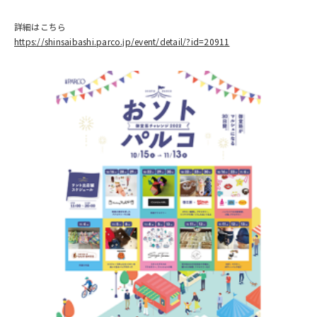
詳細はこちら
https://shinsaibashi.parco.jp/event/detail/?id=20911