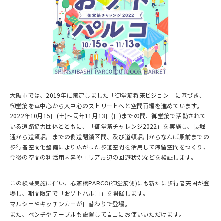
大阪市では、2019年に策定しました「御堂筋将来ビジョン」に基づき、
御堂筋を車中心から人中心のストリートへと空間再編を進めています。
2022年10月15日(土)～同年11月13日(日)までの間、御堂筋で活動されて
いる道路協力団体とともに、「御堂筋チャレンジ2022」を実施し、長堀
通から道頓堀川までの側道閉鎖区間、及び道頓堀川からなんば駅前までの
歩行者空間化整備により広がった歩道空間を活用して滞留空間をつくり、
今後の空間の利活用内容やエリア周辺の回遊状況などを検証します。
この検証実施に伴い、心斎橋PARCO(御堂筋側)にも新たに歩行者天国が登
場し、期間限定で「おソトパルコ」を開催します。
マルシェやキッチンカーが日替わりで登場。
また、ベンチやテーブルも設置して自由にお使いいただけます。