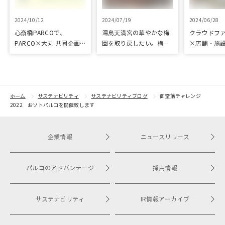
2024/10/12
2024/07/19
2024/06/28
心斎橋PARCOで、
湯島天満宮の華やかな梅
クラウドフ
PARCO×大丸 共同企画
園を取り戻したい。梅園
×店舗・施
「100年先も街といっし
再生に向けて整備が始ま
た、京都の
ょに」をテーマに地域に
りました
ジェクト「
根差したイベントを多数
kyoto」 
開催！
トをピック
紹介
ホーム
サステナビリティ
サステナビリティブログ
御堂筋チャレンジ
2022 おソトパルコを開催致します
企業情報
ニュースリリース
パルコのアドバンテージ
採用情報
サステナビリティ
IR情報アーカイブ