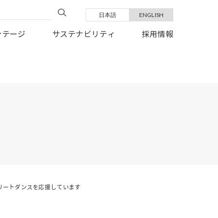
日本語
ENGLISH
い復旧を、心よりお祈り申しあげます。
ンテージ
サステナビリティ
採用情報
じストリートダンスを応援しています