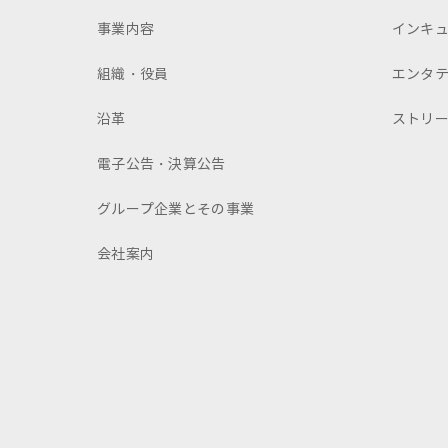
事業内容
インキ
組織・役員
エンタ
沿革
ストリ
電子公告・決算公告
グループ企業とその事業
会社案内