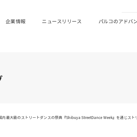
皆様に謹んでお見舞い申しあげますとともに、被災地の一日も早
企業情報
ニュースリリース
パルコのアドバ
グ
国内最大級のストリートダンスの祭典『Shibuya StreetDance Week』を通