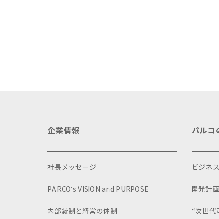
ょに」をテーマに地域に根差した
が
イベントを多数開催！
企業情報
パルコ
社長メッセージ
ビジネ
PARCO's VISION and PURPOSE
開発計
内部統制と経営の体制
“次世代