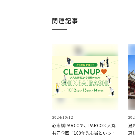
関連記事
2024/10/12
202
心斎橋PARCOで、PARCO×大丸
湯
共同企画「100年先も街といっし
戻