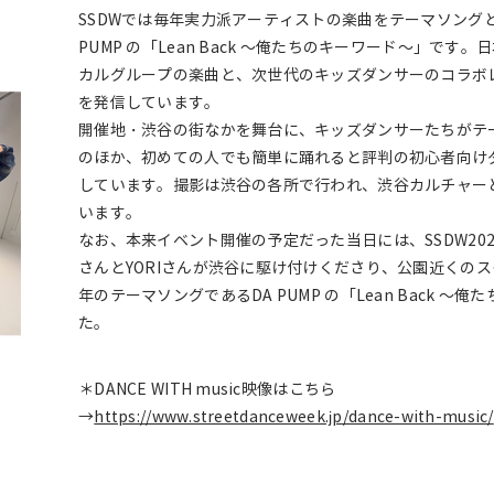
SSDWでは毎年実力派アーティストの楽曲をテーマソングと
PUMP の「Lean Back ～俺たちのキーワード～」で
カルグループの楽曲と、次世代のキッズダンサーのコラボ
を発信しています。
開催地・渋谷の街なかを舞台に、キッズダンサーたちがテ
のほか、初めての人でも簡単に踊れると評判の初心者向け
しています。撮影は渋谷の各所で行われ、渋谷カルチャー
います。
なお、本来イベント開催の予定だった当日には、SSDW2022
さんとYORIさんが渋谷に駆け付けくださり、公園近くの
年のテーマソングであるDA PUMP の「Lean Back 
た。
＊DANCE WITH music映像はこちら
→
https://www.streetdanceweek.jp/dance-with-music/