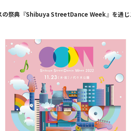
典『Shibuya StreetDance Week』