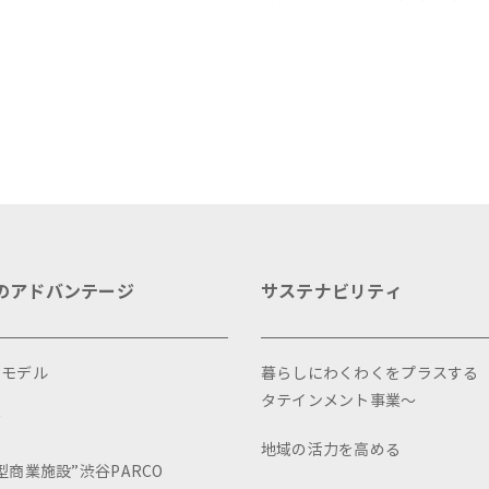
始まりました
プロジェクト「みっけ！
kyoto」 ～プロジェクトをピッ
クアップしてご紹介
のアドバンテージ
サステナビリティ
スモデル
暮らしにわくわくをプラスする
タテインメント事業～
画
地域の活力を高める
型商業施設”渋谷PARCO