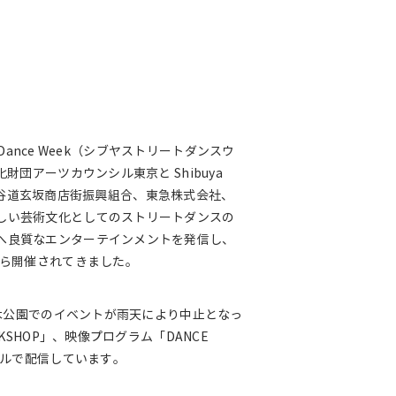
tDance Week（シブヤストリートダンスウ
財団アーツカウンシル東京と Shibuya
会、渋谷道玄坂商店街振興組合、東急株式会社、
しい芸術文化としてのストリートダンスの
へ良質なエンターテインメントを発信し、
から開催されてきました。
々木公園でのイベントが雨天により中止となっ
KSHOP」、映像プログラム「DANCE
チャンネルで配信しています。