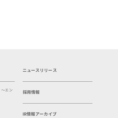
力発信プロジェクト」をクラウド
原産黒色品種「民豚」を
ファンディングで応援
豚場をクラウドファンデ
応援
ニュースリリース
 ～エン
採用情報
IR情報アーカイブ