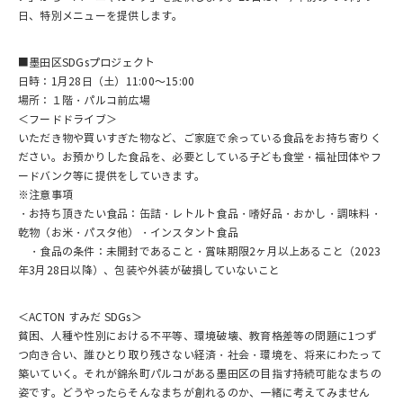
日、特別メニューを提供します。
■墨田区SDGsプロジェクト
日時：1月28日（土）11:00～15:00
場所：１階・パルコ前広場
＜フードドライブ＞
いただき物や買いすぎた物など、ご家庭で余っている食品をお持ち寄りく
ださい。お預かりした食品を、必要としている子ども食堂・福祉団体やフ
ードバンク等に提供をしていきます。
※注意事項
・お持ち頂きたい食品：缶詰・レトルト食品・嗜好品・おかし・調味料・
乾物（お米・パスタ他）・インスタント食品
・食品の条件：未開封であること・賞味期限2ヶ月以上あること（2023
年3月28日以降）、包装や外装が破損していないこと
＜ACTON すみだ SDGs＞
貧困、人種や性別における不平等、環境破壊、教育格差等の問題に1つず
つ向き合い、誰ひとり取り残さない経済・社会・環境を、将来にわたって
築いていく。それが錦糸町パルコがある墨田区の目指す持続可能なまちの
姿です。どうやったらそんなまちが創れるのか、一緒に考えてみません