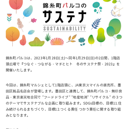
錦糸町パルコは、2023年1月28日(土)～同年1月29日(日)の2日間、1階店
頭広場で『つなぐ・つながる・マチとヒト 冬のサステナ祭・2023』を
開催いたします。
今回は、錦糸町マルシェとして1階店頭に、JA東京スマイルの直売所、墨
田区銘品名店会が登場します。墨田区と連携して、錦糸町パルコ・無印良
品・東京楽天地合同で ”フードドライブ” ”地産地消” ”リサイクル” の３つ
のテーマでサステナブルな企画に取り組みます。SDGs目標の、目標11.住
み続けられるまちづくり、目標12.つくる責任 つかう責任に関する取り組
みとなります。