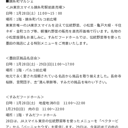
■錦糸町マルシェ
＜JA東京スマイル錦糸町駅前直売場＞
日時：1月28日(土）11:00～15：00
場所：1階・錦糸町パルコ前広場
東東京唯一のJA東京スマイルを迎えて伝統野菜、小松菜・亀戸大根・千住
ネギ・金町コカブ等、朝獲れ野菜の販売を直売所価格で行います。名物の
小松菜饅頭もお楽しみに。すみだフードホールでは、伝統野菜等を使った
墨田の銘店による特別メニューをご用意いたします。
＜墨田区銘品名店会＞
日時：1月28日(土)・29日(日)11:00～17:00
場所：1階・パルコ前広場
地元で永く愛され信頼されている名店から銘品を取り揃えました。長命寺
桜餅、言問団子、志‘’満ん草餅等、すみだの銘品を味わい下さい。
＜すみだフードホール＞
日時：1月28日(土) 地産地消の日 11:00～22:00
1月29日(日) 肉の日 11:00～22:00
場所：1階・すみだフードホール
28日は、JAスマイル東京の伝統野菜等を使ったメニューを「ベクタービ
ア」から「バーニャカウダ」を提供します。29日は、今年初めての肉の