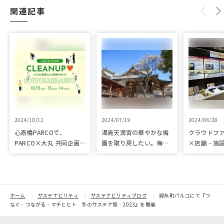
関連記事
2024/10/12
2024/07/19
2024/06/28
心斎橋PARCOで、
湯島天満宮の華やかな梅
クラウドフ
PARCO×大丸 共同企画
園を取り戻したい。梅園
×店舗・施
「100年先も街といっし
再生に向けて整備が始ま
た、京都の
ょに」をテーマに地域に
りました
ジェクト「
根差したイベントを多数
kyoto」 
開催！
トをピック
紹介
ホーム
サステナビリティ
サステナビリティブログ
錦糸町パルコにて『つ
なぐ・つながる・マチとヒト 冬のサステナ祭・2023』を開催