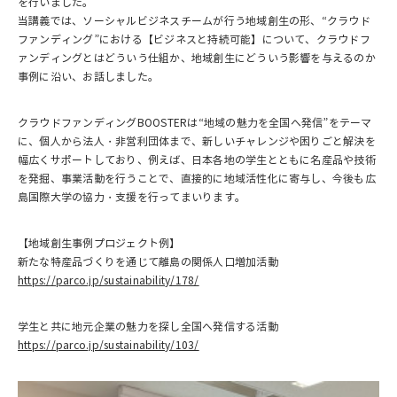
を行いました。
当講義では、ソーシャルビジネスチームが行う地域創生の形、“クラウド
ファンディング”における【ビジネスと持続可能】について、クラウドフ
ァンディングとはどういう仕組か、地域創生にどういう影響を与えるのか
事例に沿い、お話しました。
クラウドファンディングBOOSTERは“地域の魅力を全国へ発信”をテーマ
に、個人から法人・非営利団体まで、新しいチャレンジや困りごと解決を
幅広くサポートしており、例えば、日本各地の学生とともに名産品や技術
を発掘、事業活動を行うことで、直接的に地域活性化に寄与し、今後も広
島国際大学の協力・支援を行ってまいります。
【地域創生事例プロジェクト例】
新たな特産品づくりを通じて離島の関係人口増加活動
https://parco.jp/sustainability/178/
学生と共に地元企業の魅力を探し全国へ発信する活動
https://parco.jp/sustainability/103/