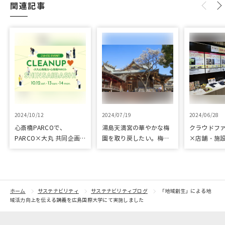
関連記事
2024/10/12
2024/07/19
2024/06/28
心斎橋PARCOで、
湯島天満宮の華やかな梅
クラウドフ
PARCO×大丸 共同企画
園を取り戻したい。梅園
×店舗・施
「100年先も街といっし
再生に向けて整備が始ま
た、京都の
ょに」をテーマに地域に
りました
ジェクト「
根差したイベントを多数
kyoto」 
開催！
トをピック
紹介
ホーム
サステナビリティ
サステナビリティブログ
「地域創生」による地
域活力向上を伝える講義を広島国際大学にて実施しました