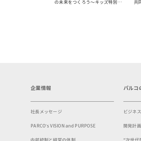
の未来をつくろう～キッズ特別体
共
験プログラム～」実施レポート
ょ
イ
企業情報
パルコ
社長メッセージ
ビジネ
PARCO's VISION and PURPOSE
開発計
内部統制と経営の体制
“次世代