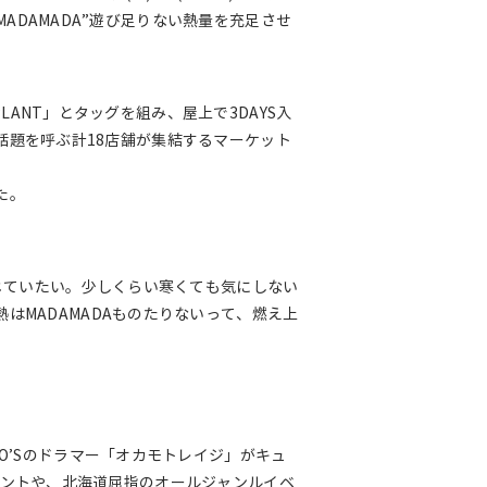
“MADAMADA”遊び足りない熱量を充足させ
PLANT」とタッグを組み、屋上で3DAYS入
内外で話題を呼ぶ計18店舗が集結するマーケット
た。
感じていたい。少しくらい寒くても気にしない
はMADAMADAものたりないって、燃え上
O’Sのドラマー「オカモトレイジ」がキュ
DJイベントや、北海道屈指のオールジャンルイベ