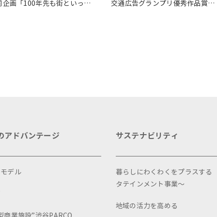
同企画「100年先も街といっし
交通広告グランプリ優秀作品賞を
に」をテーマに地域に根差した
受賞
ベントを多数開催！
のアドバンテージ
サステナビリティ
スモデル
暮らしにわくわくをプラスする
タテインメント事業～
画
地域の活力を高める
型商業施設”渋谷PARCO