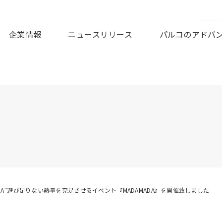
皆様に謹んでお見舞い申しあげますとともに、被災地の一日も早
企業情報
ニュースリリース
パルコのアドバ
MADA”遊び足りない熱量を充足させるイベント『MADAMADA』を開催致しました