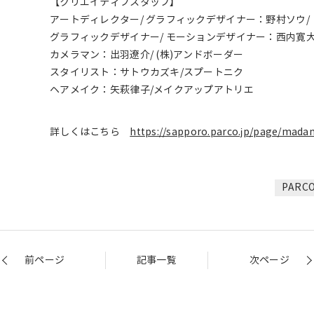
【クリエイティブスタッフ】
アートディレクター/ グラフィックデザイナー：野村ソウ/
グラフィックデザイナー/ モーションデザイナー：西内寛大
カメラマン：出羽遼介/ (株)アンドボーダー
スタイリスト：サトウカズキ/スプートニク
ヘアメイク：矢萩律子/メイクアップアトリエ
詳しくはこちら
https://sapporo.parco.jp/page/mada
PAR
前ページ
記事一覧
次ページ