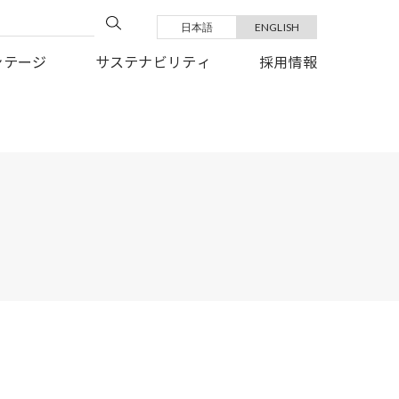
日本語
ENGLISH
い復旧を、心よりお祈り申しあげます。
ンテージ
サステナビリティ
採用情報