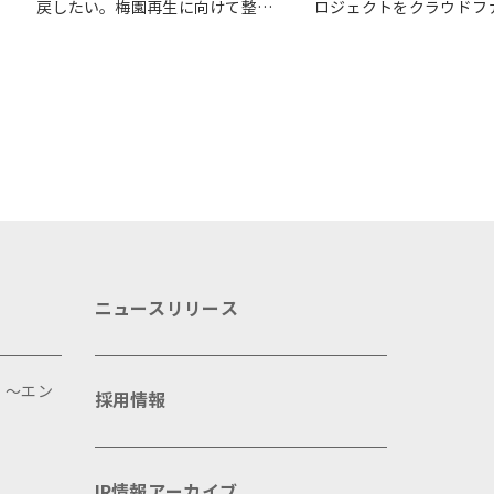
戻したい。梅園再生に向けて整備
ロジェクトをクラウドフ
が始まりました
ングで応援
ニュースリリース
 ～エン
採用情報
IR情報アーカイブ