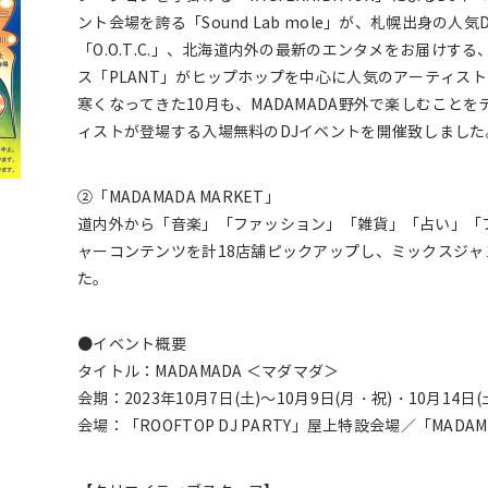
ント会場を誇る「Sound Lab mole」が、札幌出身の人気DJ
「O.O.T.C.」、北海道内外の最新のエンタメをお届けす
ス「PLANT」がヒップホップを中心に人気のアーティス
寒くなってきた10月も、MADAMADA野外で楽しむことを
ィストが登場する入場無料のDJイベントを開催致しました
②「MADAMADA MARKET」
道内外から「音楽」「ファッション」「雑貨」「占い」「
ャーコンテンツを計18店舗ピックアップし、ミックスジ
た。
●イベント概要
タイトル：MADAMADA ＜マダマダ＞
会期：2023年10月7日(土)～10月9日(月・祝)・10月14日(土
会場：「ROOFTOP DJ PARTY」屋上特設会場／「MADAMA