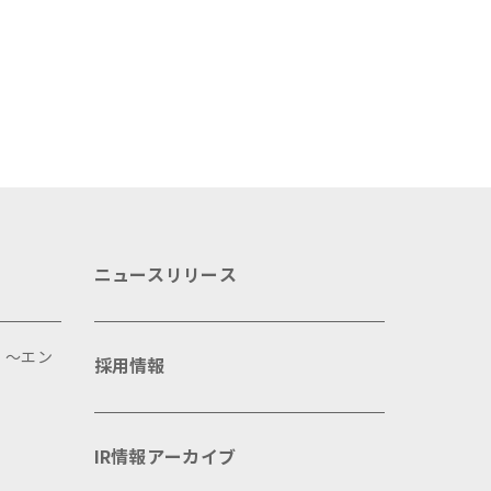
第1弾として渋谷PARCOでPOP
力発信プロジェクト」を
UPイベントを開催
ファンディングで応援
ニュースリリース
 ～エン
採用情報
IR情報アーカイブ