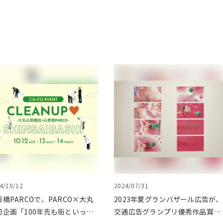
4/10/12
2024/07/31
斎橋PARCOで、PARCO×大丸
2023年夏グランバザール広告が、
同企画「100年先も街といっし
交通広告グランプリ優秀作品賞を