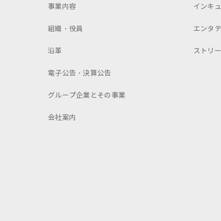
事業内容
インキ
組織・役員
エンタ
沿革
ストリ
電子公告・決算公告
グループ企業とその事業
会社案内