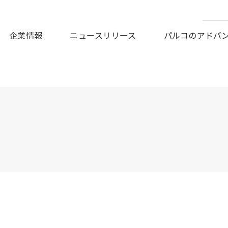
皆様に謹んでお見舞い申しあげますとともに、被災地の一日も早
企業情報
ニュースリリース
パルコのアドバ
！