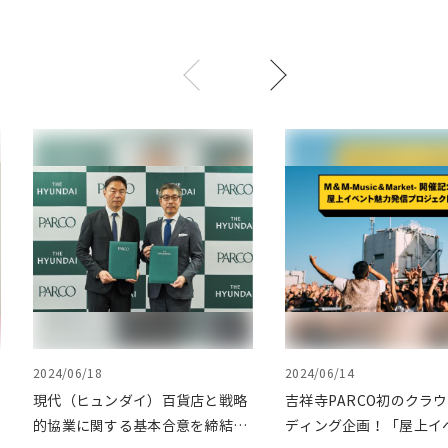
2024/06/18
2024/06/14
現代（ヒュンダイ）百貨店と戦略
吉祥寺PARCO初のクラ
的協業に関する基本合意を締結。
ディング企画！「屋上イ