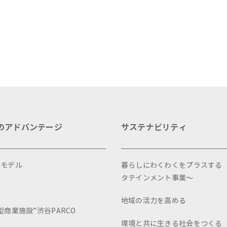
に」をテーマに地域に根差した
受賞
ベントを多数開催！
のアドバンテージ
サステナビリティ
スモデル
暮らしにわくわくをプラスする
タテインメント事業～
画
地域の活力を高める
型商業施設”渋谷PARCO
環境と共に生きる社会をつくる