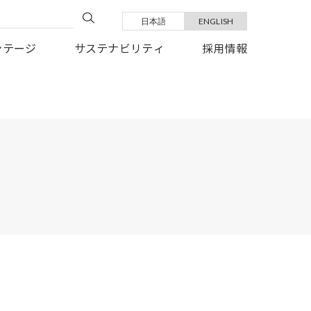
日本語
ENGLISH
い復旧を、心よりお祈り申しあげます。
ンテージ
サステナビリティ
採用情報